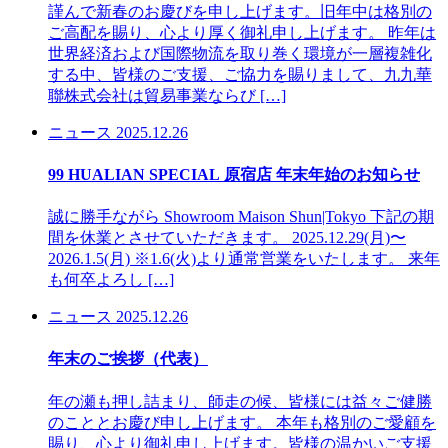
謹んで新春のお慶びを申し上げます。旧年中は格別の
ご高配を賜り、心より厚く御礼申し上げます。 昨年は
世界経済および国際物流を取り巻く環境が一層複雑化
する中、皆様のご支援、ご協力を賜りまして、九九華
聯株式会社は貿易事業ならび […]
ニュース
2025.12.26
99 HUALIAN SPECIAL 原宿店 年末年始のお知らせ
誠に勝手ながら Showroom Maison Shun|Tokyo 下記の期
間を休業とさせていただきます。 2025.12.29(月)〜
2026.1.5(月) ※1.6(火)より通常営業をいたします。 来年
も何卒よろし […]
ニュース
2025.12.26
年末のご挨拶（代表）
年の瀬も押し詰まり、師走の候、皆様には益々ご健勝
のこととお慶び申し上げます。 本年も格別のご愛顧を
賜り、心より御礼申し上げます。皆様の温かいご支援