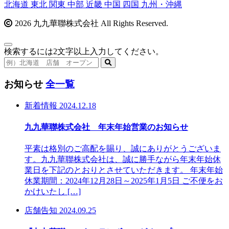
北海道
東北
関東
中部
近畿
中国
四国
九州・沖縄
2026 九九華聯株式会社 All Rights Reserved.
検索するには2文字以上入力してください。
お知らせ
全一覧
新着情報
2024.12.18
九九華聯株式会社 年末年始営業のお知らせ
平素は格別のご高配を賜り、誠にありがとうございま
す。九九華聯株式会社は、誠に勝手ながら年末年始休
業日を下記のとおりとさせていただきます。 年末年始
休業期間：2024年12月28日～2025年1月5日 ご不便をお
かけいたし […]
店舗告知
2024.09.25