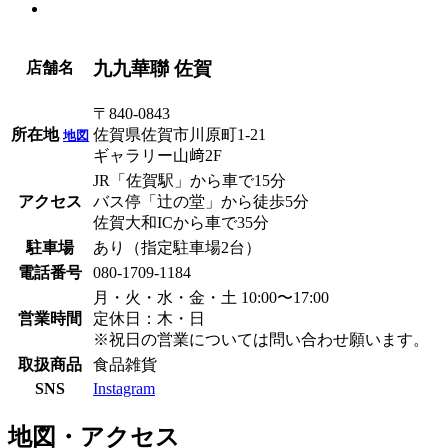
九九華聯 佐賀
店舗名
〒840-0843
所在地
佐賀県佐賀市川原町1-21
地図
ギャラリー山﨑2F
JR「佐賀駅」から車で15分
アクセス
バス停「辻の堂」から徒歩5分
佐賀大和ICから車で35分
駐車場
あり（指定駐車場2台）
電話番号
080-1709-1184
月・火・水・金・土 10:00〜17:00
営業時間
定休日：木・日
※祝日の営業については問い合わせ願います。
取扱商品
食品
雑貨
SNS
Instagram
地図・アクセス