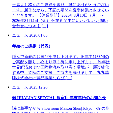
平素より格別のご愛顧を賜り、誠にありがとうござい
ます。勝手ながら、下記の期間を夏季休業とさせてい
ただきます。 【休業期間】2026年8月10日（月）〜
2026年8月14日（金） 休業期間中にいただいたお問い
合わせにつきま […]
ニュース
2026.01.05
年始のご挨拶（代表）
謹んで新春のお慶びを申し上げます。旧年中は格別の
ご高配を賜り、心より厚く御礼申し上げます。 昨年は
世界経済および国際物流を取り巻く環境が一層複雑化
する中、皆様のご支援、ご協力を賜りまして、九九華
聯株式会社は貿易事業ならび […]
ニュース
2025.12.26
99 HUALIAN SPECIAL 原宿店 年末年始のお知らせ
誠に勝手ながら Showroom Maison Shun|Tokyo 下記の期