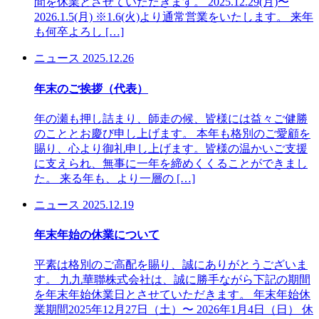
間を休業とさせていただきます。 2025.12.29(月)〜
2026.1.5(月) ※1.6(火)より通常営業をいたします。 来年
も何卒よろし […]
ニュース
2025.12.26
年末のご挨拶（代表）
年の瀬も押し詰まり、師走の候、皆様には益々ご健勝
のこととお慶び申し上げます。 本年も格別のご愛顧を
賜り、心より御礼申し上げます。皆様の温かいご支援
に支えられ、無事に一年を締めくくることができまし
た。 来る年も、より一層の […]
ニュース
2025.12.19
年末年始の休業について
平素は格別のご高配を賜り、誠にありがとうございま
す。 九九華聯株式会社は、誠に勝手ながら下記の期間
を年末年始休業日とさせていただきます。 年末年始休
業期間2025年12月27日（土）〜 2026年1月4日（日） 休