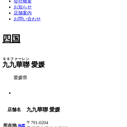
会社概要
お知らせ
店舗案内
お問い合わせ
四国
９９ファーレン
九九華聯
愛媛
愛媛県
九九華聯 愛媛
店舗名
〒791-0204
所在地
地図