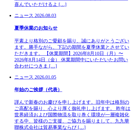
喜んでいただけるよ […]
ニュース
2026.08.03
夏季休業のお知らせ
平素より格別のご愛顧を賜り、誠にありがとうござい
ます。勝手ながら、下記の期間を夏季休業とさせてい
ただきます。 【休業期間】2026年8月10日（月）〜
2026年8月14日（金） 休業期間中にいただいたお問い
合わせにつきま […]
ニュース
2026.01.05
年始のご挨拶（代表）
謹んで新春のお慶びを申し上げます。旧年中は格別の
ご高配を賜り、心より厚く御礼申し上げます。 昨年は
世界経済および国際物流を取り巻く環境が一層複雑化
する中、皆様のご支援、ご協力を賜りまして、九九華
聯株式会社は貿易事業ならび […]