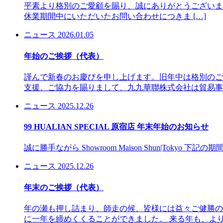
平素より格別のご愛顧を賜り、誠にありがとうございます。
休業期間中にいただいたお問い合わせにつきま […]
ニュース
2026.01.05
年始のご挨拶（代表）
謹んで新春のお慶びを申し上げます。旧年中は格別のご
支援、ご協力を賜りまして、九九華聯株式会社は貿易事業
ニュース
2025.12.26
99 HUALIAN SPECIAL 原宿店 年末年始のお知らせ
誠に勝手ながら Showroom Maison Shun|Tokyo 下
ニュース
2025.12.26
年末のご挨拶（代表）
年の瀬も押し詰まり、師走の候、皆様には益々ご健勝の
に一年を締めくくることができました。 来る年も、より一