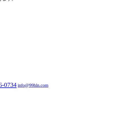
6-0734
info@99hln.com