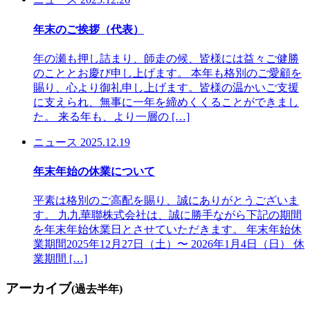
年末のご挨拶（代表）
年の瀬も押し詰まり、師走の候、皆様には益々ご健勝
のこととお慶び申し上げます。 本年も格別のご愛顧を
賜り、心より御礼申し上げます。皆様の温かいご支援
に支えられ、無事に一年を締めくくることができまし
た。 来る年も、より一層の […]
ニュース
2025.12.19
年末年始の休業について
平素は格別のご高配を賜り、誠にありがとうございま
す。 九九華聯株式会社は、誠に勝手ながら下記の期間
を年末年始休業日とさせていただきます。 年末年始休
業期間2025年12月27日（土）〜 2026年1月4日（日） 休
業期間 […]
アーカイブ
(過去半年)