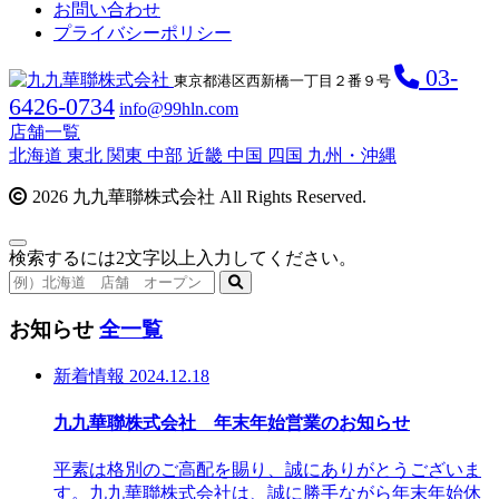
お問い合わせ
プライバシーポリシー
03-
東京都港区西新橋一丁目２番９号
6426-0734
info@99hln.com
店舗一覧
北海道
東北
関東
中部
近畿
中国
四国
九州・沖縄
2026 九九華聯株式会社 All Rights Reserved.
検索するには2文字以上入力してください。
お知らせ
全一覧
新着情報
2024.12.18
九九華聯株式会社 年末年始営業のお知らせ
平素は格別のご高配を賜り、誠にありがとうございま
す。九九華聯株式会社は、誠に勝手ながら年末年始休