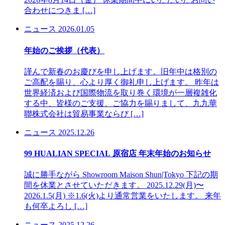
合わせにつきま […]
ニュース
2026.01.05
年始のご挨拶（代表）
謹んで新春のお慶びを申し上げます。旧年中は格別の
ご高配を賜り、心より厚く御礼申し上げます。 昨年は
世界経済および国際物流を取り巻く環境が一層複雑化
する中、皆様のご支援、ご協力を賜りまして、九九華
聯株式会社は貿易事業ならび […]
ニュース
2025.12.26
99 HUALIAN SPECIAL 原宿店 年末年始のお知らせ
誠に勝手ながら Showroom Maison Shun|Tokyo 下記の期
間を休業とさせていただきます。 2025.12.29(月)〜
2026.1.5(月) ※1.6(火)より通常営業をいたします。 来年
も何卒よろし […]
ニュース
2025.12.26