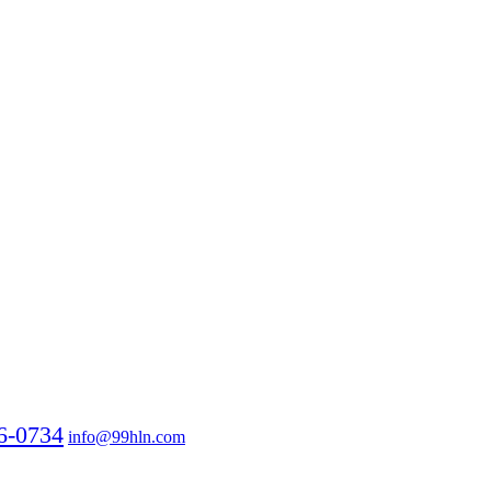
6-0734
info@99hln.com