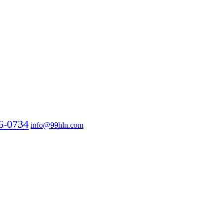
6-0734
info@99hln.com