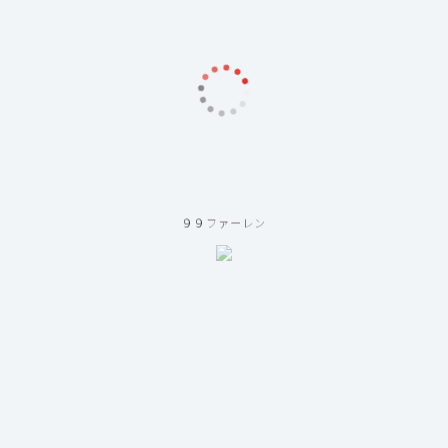
９９ファーレン
ct Us
関するお問い合わせ
フォーム